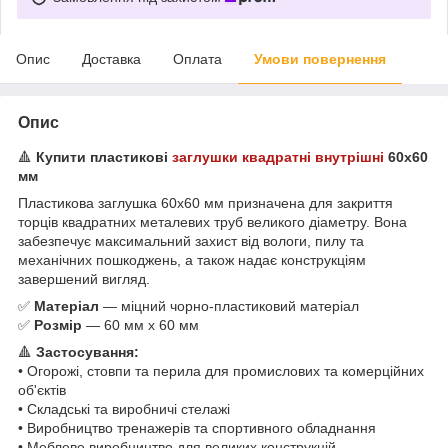
Опис
Доставка
Оплата
Умови повернення
Опис
🔺
Купити пластикові
заглушки квадратні внутрішні
60х60
мм
Пластикова заглушка 60х60 мм призначена для закриття
торців квадратних металевих труб великого діаметру. Вона
забезпечує максимальний захист від вологи, пилу та
механічних пошкоджень, а також надає конструкціям
завершений вигляд.
✅
Матеріал
— міцний чорно-пластиковий матеріал
✅
Розмір
— 60 мм х 60 мм
🔺
Застосування:
• Огорожі, стовпи та перила для промислових та комерційних
об'єктів
• Складські та виробничі стелажі
• Виробництво тренажерів та спортивного обладнання
• Меблеве виробництво для великих конструкцій