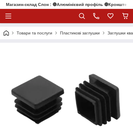
Магазин-склад Слон : 🔴Алюмінієвий профіль 🔴Кронштейни
Товари та послуги
Пластикові заглушки
Заглушки ква