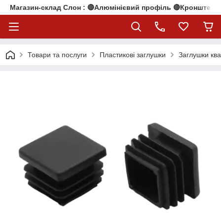
Магазин-склад Слон : 🔴Алюмінієвий профіль 🔴Кронштейни
Товари та послуги
Пластикові заглушки
Заглушки ква