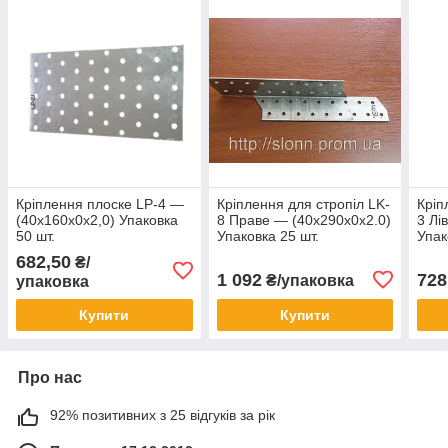
Кріплення плоске LP-4 —
Кріплення для стропіл LK-
Кріп
(40х160х0х2,0) Упаковка
8 Праве — (40х290х0х2.0)
3 Лі
50 шт.
Упаковка 25 шт.
Упак
682,50
₴/
1 092
728
₴/упаковка
упаковка
Купити
Купити
Про нас
92% позитивних з 25 відгуків за рік