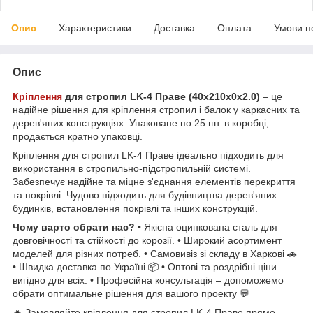
Опис
Характеристики
Доставка
Оплата
Умови п
Опис
Кріплення
для стропил LK-4 Праве (40х210х0х2.0)
– це
надійне рішення для кріплення стропил і балок у каркасних та
дерев'яних конструкціях. Упаковане по 25 шт. в коробці,
продається кратно упаковці.
Кріплення для стропил LK-4 Праве ідеально підходить для
використання в стропильно-підстропильній системі.
Забезпечує надійне та міцне з'єднання елементів перекриття
та покрівлі. Чудово підходить для будівництва дерев'яних
будинків, встановлення покрівлі та інших конструкцій.
Чому варто обрати нас?
• Якісна оцинкована сталь для
довговічності та стійкості до корозії. • Широкий асортимент
моделей для різних потреб. • Самовивіз зі складу в Харкові 🚗
• Швидка доставка по Україні 📦 • Оптові та роздрібні ціни –
вигідно для всіх. • Професійна консультація – допоможемо
обрати оптимальне рішення для вашого проекту 💬
🔥 Замовляйте кріплення для стропил LK-4 Праве прямо