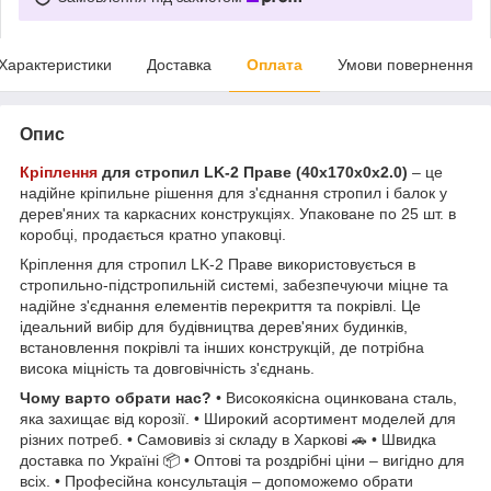
Характеристики
Доставка
Оплата
Умови повернення
Опис
Кріплення
для стропил LK-2 Праве (40х170х0х2.0)
– це
надійне кріпильне рішення для з'єднання стропил і балок у
дерев'яних та каркасних конструкціях. Упаковане по 25 шт. в
коробці, продається кратно упаковці.
Кріплення для стропил LK-2 Праве використовується в
стропильно-підстропильній системі, забезпечуючи міцне та
надійне з'єднання елементів перекриття та покрівлі. Це
ідеальний вибір для будівництва дерев'яних будинків,
встановлення покрівлі та інших конструкцій, де потрібна
висока міцність та довговічність з'єднань.
Чому варто обрати нас?
• Високоякісна оцинкована сталь,
яка захищає від корозії. • Широкий асортимент моделей для
різних потреб. • Самовивіз зі складу в Харкові 🚗 • Швидка
доставка по Україні 📦 • Оптові та роздрібні ціни – вигідно для
всіх. • Професійна консультація – допоможемо обрати