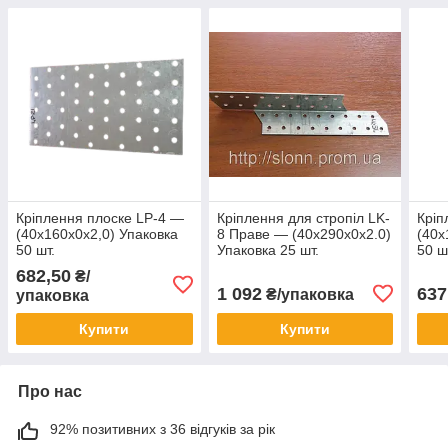
Кріплення плоске LP-4 —
Кріплення для стропіл LK-
Кріп
(40х160х0х2,0) Упаковка
8 Праве — (40х290х0х2.0)
(40х
50 шт.
Упаковка 25 шт.
50 ш
682,50
₴/
1 092
637
₴/упаковка
упаковка
Купити
Купити
Про нас
92% позитивних з 36 відгуків за рік