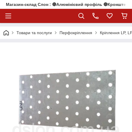
Магазин-склад Слон : 🔴Алюмінієвий профіль 🔴Кронштейни
Товари та послуги
Перфокріплення
Кріплення LP, L