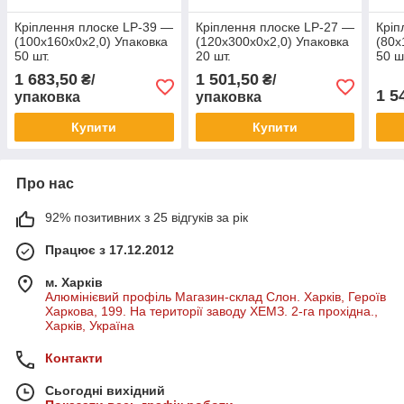
Кріплення плоске LP-39 —
Кріплення плоске LP-27 —
Кріп
(100х160х0х2,0) Упаковка
(120х300х0х2,0) Упаковка
(80х
50 шт.
20 шт.
50 ш
1 683,50
1 501,50
₴/
₴/
1 5
упаковка
упаковка
Купити
Купити
Про нас
92% позитивних з 25 відгуків за рік
Працює з 17.12.2012
м. Харків
Алюмінієвий профіль Магазин-склад Слон. Харків, Героїв
Харкова, 199. На території заводу ХЕМЗ. 2-га прохідна.,
Харків, Україна
Контакти
Сьогодні вихідний