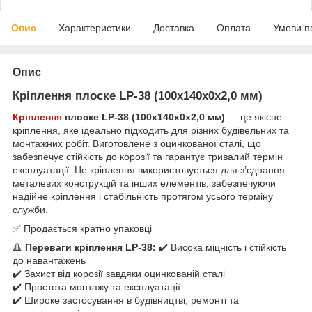
Опис
Характеристики
Доставка
Оплата
Умови п
Опис
Кріплення плоске LP-38 (100х140х0х2,0 мм)
Кріплення
плоске LP-38 (100х140х0х2,0 мм)
— це якісне
кріплення, яке ідеально підходить для різних будівельних та
монтажних робіт. Виготовлене з оцинкованої сталі, що
забезпечує стійкість до корозії та гарантує тривалий термін
експлуатації. Це кріплення використовується для з’єднання
металевих конструкцій та інших елементів, забезпечуючи
надійне кріплення і стабільність протягом усього терміну
служби.
✅ Продається кратно упаковці
🔺
Переваги кріплення LP-38:
✔️ Висока міцність і стійкість
до навантажень
✔️ Захист від корозії завдяки оцинкованій сталі
✔️ Простота монтажу та експлуатації
✔️ Широке застосування в будівництві, ремонті та