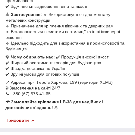
промисловості
✔️ Відмінне співвідношення ціни та якості
🔺
Застосування:
🔹 Використовується для монтажу
металевих конструкцій
🔹 Призначене для кріплення віконних та дверних рам
🔹 Встановлюється в системи вентиляції та інші інженерні
рішення
🔹 Ідеально підходить для використання в промисловості та
будівництві
💎
Чому обирають нас:
✔️ Продукція високої якості
✔️ Широкий асортимент товарів для будівництва
✔️ Швидка доставка по Україні
✔️ Зручні умови для оптових покупців
📍 Адреса: пр-т Героїв Харкова, 199 (територія ХЕМЗ)
🌐 Замовлення на сайті 24/7
📞 +380 (67) 575-41-65
📢
Замовляйте кріплення LP-38 для надійних і
довговічних з’єднань!
💪
Приховати