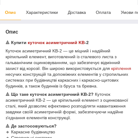
Опис
Характеристики
Доставка
Оплата
Умови п
Опис
🔺
Купити
куточок асиметричний KB
-2
Куточок асиметричний KB-2 — це міцний і надійний
кріпильний елемент, виготовлений із сталевого листа з
гальванічним оцинковуванням, що забезпечує відмінний
захист від корозії. Він широко використовується для
кріплення
несучих конструкцій та допоміжних елементів у стропильних
системах при будівництві каркасних і каркасно-щитових
будинків, а також будинків із бруса та бревна.
🔺
Що таке куточок асиметричний KB-2?
Куточок
асиметричний KB-2 — це кріпильний елемент з оцинкованої
сталі, який дозволяє ефективно розподіляти навантаження
завдяки своїй асиметричній формі, забезпечуючи надійне
з'єднання елементів конструкції.
🔺
Де застосовуються?
🔹 Каркасне будівництво
🔹 Стропильні системи