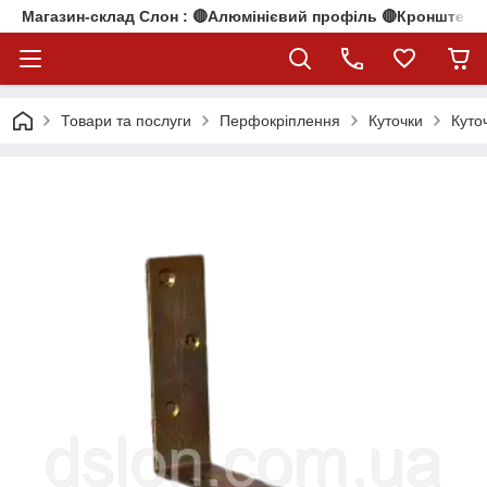
Магазин-склад Слон : 🔴Алюмінієвий профіль 🔴Кронштейни
Товари та послуги
Перфокріплення
Куточки
Куто