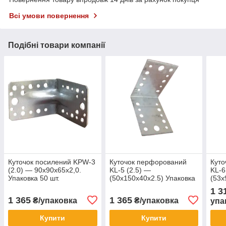
Всі умови повернення
Подібні товари компанії
Куточок посилений KPW-3
Куточок перфорований
Куто
(2.0) — 90х90х65х2,0.
KL-5 (2.5) —
KL-6
Упаковка 50 шт.
(50х150х40х2.5) Упаковка
(53х
50 шт.
50 ш
1 3
1 365
1 365
₴/упаковка
₴/упаковка
упа
Купити
Купити