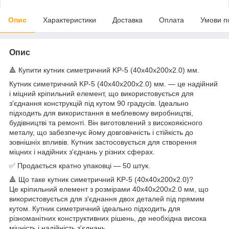
Опис
Характеристики
Доставка
Оплата
Умови п
Опис
🔺 Купити кутник симетричний KP-5 (40x40x200x2.0) мм.
Кутник симетричний KP-5 (40x40x200x2.0) мм. — це надійний
і міцний кріпильний елемент, що використовується для
з'єднання конструкцій під кутом 90 градусів. Ідеально
підходить для використання в меблевому виробництві,
будівництві та ремонті. Він виготовлений з високоякісного
металу, що забезпечує йому довговічність і стійкість до
зовнішніх впливів. Кутник застосовується для створення
міцних і надійних з'єднань у різних сферах.
✅ Продається кратно упаковці — 50 штук.
🔺 Що таке кутник симетричний KP-5 (40x40x200x2.0)?
Це кріпильний елемент з розмірами 40x40x200x2.0 мм, що
використовується для з'єднання двох деталей під прямим
кутом. Кутник симетричний ідеально підходить для
різноманітних конструктивних рішень, де необхідна висока
міцність і надійність з'єднань.