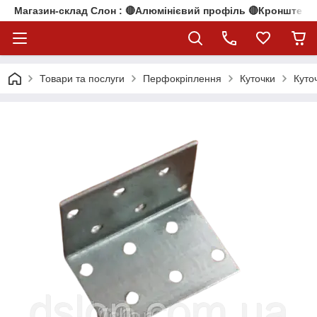
Магазин-склад Слон : 🔴Алюмінієвий профіль 🔴Кронштейни
Товари та послуги
Перфокріплення
Куточки
Куто