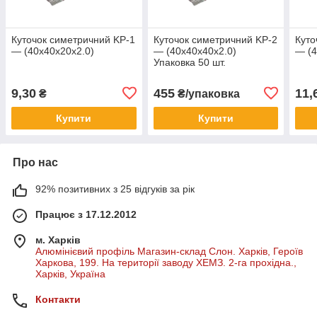
Куточок симетричний KP-1
Куточок симетричний KP-2
Куто
— (40х40х20х2.0)
— (40х40х40х2.0)
— (4
Упаковка 50 шт.
9,30
455
11,
₴
₴/упаковка
Купити
Купити
Про нас
92% позитивних з 25 відгуків за рік
Працює з 17.12.2012
м. Харків
Алюмінієвий профіль Магазин-склад Слон. Харків, Героїв
Харкова, 199. На території заводу ХЕМЗ. 2-га прохідна.,
Харків, Україна
Контакти