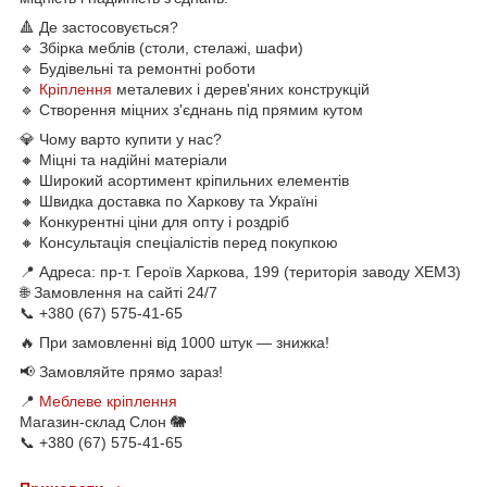
🔺 Де застосовується?
🔹 Збірка меблів (столи, стелажі, шафи)
🔹 Будівельні та ремонтні роботи
🔹
Кріплення
металевих і дерев'яних конструкцій
🔹 Створення міцних з'єднань під прямим кутом
💎 Чому варто купити у нас?
🔸 Міцні та надійні матеріали
🔸 Широкий асортимент кріпильних елементів
🔸 Швидка доставка по Харкову та Україні
🔸 Конкурентні ціни для опту і роздріб
🔸 Консультація спеціалістів перед покупкою
📍 Адреса: пр-т. Героїв Харкова, 199 (територія заводу ХЕМЗ)
🌐 Замовлення на сайті 24/7
📞 +380 (67) 575-41-65
🔥 При замовленні від 1000 штук — знижка!
📢 Замовляйте прямо зараз!
📍
Меблеве кріплення
Магазин-склад Слон 🐘
📞 +380 (67) 575-41-65