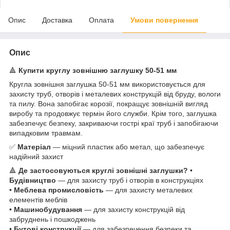
Опис
Доставка
Оплата
Умови повернення
Опис
🔺
Купити круглу зовнішню заглушку 50-51 мм
Кругла зовнішня заглушка 50-51 мм використовується для
захисту труб, отворів і металевих конструкцій від бруду, вологи
та пилу. Вона запобігає корозії, покращує зовнішній вигляд
виробу та продовжує термін його служби. Крім того, заглушка
забезпечує безпеку, закриваючи гострі краї труб і запобігаючи
випадковим травмам.
✅
Матеріал
— міцний пластик або метал, що забезпечує
надійний захист
🔺
Де застосовуються круглі зовнішні заглушки?
•
Будівництво
— для захисту труб і отворів в конструкціях
•
Меблева промисловість
— для захисту металевих
елементів меблів
•
Машинобудування
— для захисту конструкцій від
забруднень і пошкоджень
•
Бутові конструкції
— для забезпечення безпеки та