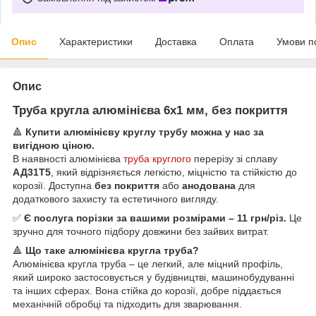
Опис
Характеристики
Доставка
Оплата
Умови п
Опис
Труба кругла алюмінієва 6х1 мм, без покриття
🔺
Купити алюмінієву круглу трубу можна у нас за
вигідною ціною.
В наявності алюмінієва
труба круглого
перерізу зі сплаву
АД31Т5
, який відрізняється легкістю, міцністю та стійкістю до
корозії. Доступна
без покриття
або
анодована
для
додаткового захисту та естетичного вигляду.
✅
Є послуга порізки за вашими розмірами – 11 грн/різ.
Це
зручно для точного підбору довжини без зайвих витрат.
🔺
Що таке алюмінієва кругла труба?
Алюмінієва кругла труба – це легкий, але міцний профіль,
який широко застосовується у будівництві, машинобудуванні
та інших сферах. Вона стійка до корозії, добре піддається
механічній обробці та підходить для зварювання.