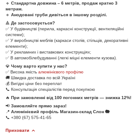
🔹
Стандартна довжина – 6 метрів, продаж кратно 3
метрам.
🔹
Анодовані труби дивіться в іншому розділі.
🔺
Де застосовується?
✅ У будівництві (перила, каркасні конструкції, вентиляційні
системи);
✅ У виробництві меблів (каркаси столів, стільців, декоративні
елементи);
✅ У рекламних і виставкових конструкціях;
✅ В автомобілебудуванні (легкі міцні елементи кузова).
💎
Чому варто купити у нас?
✅ Висока якість
алюмінієвого профілю
🚚 Швидка доставка по всій Україні
💰 Вигідні ціни без переплат
📞 Консультація спеціалістів перед покупкою
🔥
При замовленні від 100 погонних метрів — знижка 12%!
📢
Замовляйте прямо зараз!
📍
Алюмінієвий профіль Магазин-склад Слон 🐘
📞 +380 (67) 575-41-65
Приховати