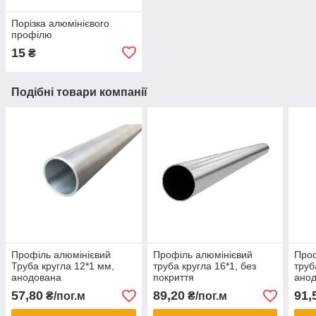
Порізка алюмінієвого
профілю
15
₴
Подібні товари компанії
Профіль алюмінієвий
Профіль алюмінієвий
Проф
Труба кругла 12*1 мм,
труба кругла 16*1, без
труб
анодована
покриття
ано
57,80
89,20
91,
₴/пог.м
₴/пог.м