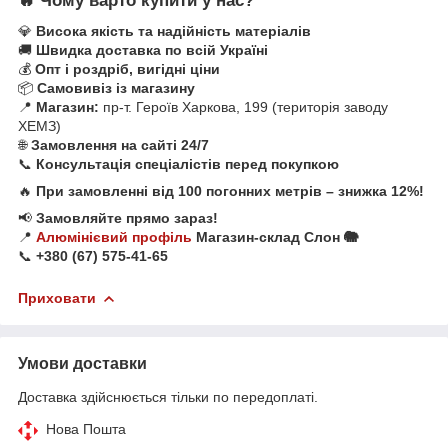
🔥 Чому варто купити у нас?
💎
Висока якість та надійність матеріалів
🚚
Швидка доставка по всій Україні
💰
Опт і роздріб, вигідні ціни
📦
Самовивіз із магазину
📍
Магазин:
пр-т. Героїв Харкова, 199 (територія заводу
ХЕМЗ)
🌐
Замовлення на сайті 24/7
📞
Консультація спеціалістів перед покупкою
🔥
При замовленні від 100 погонних метрів – знижка 12%!
📢
Замовляйте прямо зараз!
📍
Алюмінієвий профіль
Магазин-склад Слон 🐘
📞
+380 (67) 575-41-65
Приховати
Умови доставки
Доставка здійснюється тільки по передоплаті.
Нова Пошта