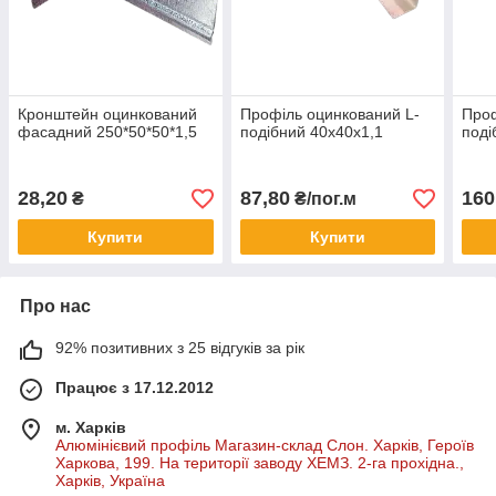
Кронштейн оцинкований
Профіль оцинкований L-
Проф
фасадний 250*50*50*1,5
подібний 40х40х1,1
поді
28,20
87,80
160
₴
₴/пог.м
Купити
Купити
Про нас
92% позитивних з 25 відгуків за рік
Працює з 17.12.2012
м. Харків
Алюмінієвий профіль Магазин-склад Слон. Харків, Героїв
Харкова, 199. На території заводу ХЕМЗ. 2-га прохідна.,
Харків, Україна