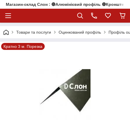
Магазин-склад Слон : 🔴Алюмінієвий профіль 🔴Кронштейни
Товари та послуги
Оцинкований профіль
Профіль оц
Кратно 3 м. Порезка