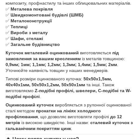
композиту, профнастилу та інших облицювальних матеріалів.
✅
Металева покрівля
✅
Швидкомонтовані будівлі (ШМБ)
✅
Металоконструкції
✅
Теплиці
✅
Вироби з металу
✅
Шафи, стелажі
✅
Загальне будівництво
Куточок металевий оцинкований
виготовляється
під
замовлення за вашим кресленням
із металів товщиною:
0,9мм; 1мм; 1,1мм; 1,2мм; 1,3мм; 1,4мм; 1,5мм; 2мм
.
Уточнюйте наявність товщин у наших менеджерів.
Типові розміри оцинкованого куточка:
50х50х1,5мм,
40х40х1мм, 50х50х1,2мм, 50х50х1мм
та інші. Також
виготовляємо
Z-подібні профілі, швелери, С-подібні та W-
подібні профілі
.
Оцинкований куточок
виробляється з рулонної оцинкованої
сталі методом
прокатки на лініях холодного
профілювання
, що дозволяє виготовляти профілі
до 12
метрів
із високою швидкістю. Інші назви:
сталевий куточок з
гальванічним покриттям цинк
.