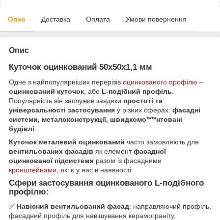
Опис
Доставка
Оплата
Умови повернення
Опис
Куточок оцинкований 50х50х1,1 мм
Одне з найпопулярніших перерізів
оцинкованого профілю
–
оцинкований куточок
, або
L-подібний профіль
.
Популярність він заслужив завдяки
простоті та
універсальності застосування
у різних сферах:
фасадні
системи, металоконструкції, швидкомо****нтовані
будівлі
.
Куточок металевий оцинкований
часто замовляють для
вентильованих фасадів
як елемент
фасадної
оцинкованої підсистеми
разом із фасадними
кронштейнами
, які є у нас в наявності.
Сфери застосування оцинкованого L-подібного
профілю:
✅
Навісний вентильований фасад
: направляючий профіль,
фасадний профіль для навішування керамограніту,