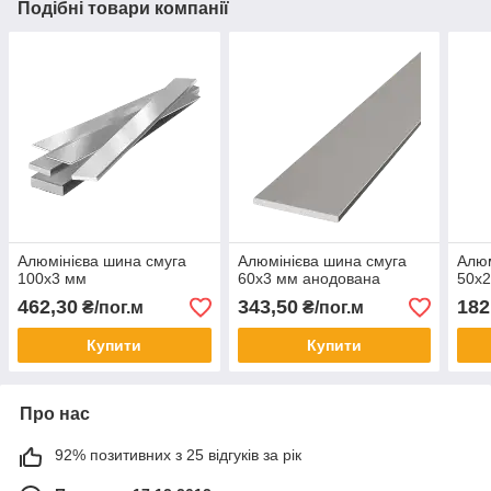
Подібні товари компанії
Алюмінієва шина смуга
Алюмінієва шина смуга
Алюм
100х3 мм
60х3 мм анодована
50х2
462,30
343,50
182
₴/пог.м
₴/пог.м
Купити
Купити
Про нас
92% позитивних з 25 відгуків за рік