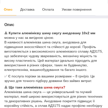
Опис
Доставка
Оплата
Умови повернення
Опис
🔺
Купити алюмінієву шину смугу анодовану 10х2 мм
можна у нас за вигідною ціною.
В наявності алюмінієва шина смуга, анодована для
підвищення зносостійкості та стійкості до корозії. Профіль
виготовляється з високоякісного алюмінієвого сплаву АД31Т5,
що забезпечує чудову зварюваність, механічну міцність та
високу пластичність. Цей матеріал ідеально підходить для
використання в різних сферах, таких як будівництво,
електротехніка, машинобудування та багато іншого.
✅ Є послуга порізки за вашими розмірами – 8 грн/різ. Це
зручно для точного підбору довжини без зайвих витрат.
🔺
Що таке алюмінієва
шина смуга?
Алюмінієва шина смуга — це універсальний та гнучкий
матеріал, який широко використовується для різних технічних
та декоративних рішень. Анодоване покриття підвищує її
корозійну стійкість, а сплав АД31Т5 надає профілю необхідну