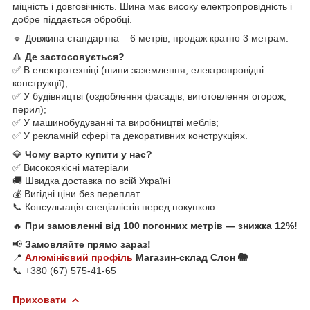
міцність і довговічність. Шина має високу електропровідність і
добре піддається обробці.
🔹 Довжина стандартна – 6 метрів, продаж кратно 3 метрам.
🔺
Де застосовується?
✅ В електротехніці (шини заземлення, електропровідні
конструкції);
✅ У будівництві (оздоблення фасадів, виготовлення огорож,
перил);
✅ У машинобудуванні та виробництві меблів;
✅ У рекламній сфері та декоративних конструкціях.
💎
Чому варто купити у нас?
✅ Високоякісні матеріали
🚚 Швидка доставка по всій Україні
💰 Вигідні ціни без переплат
📞 Консультація спеціалістів перед покупкою
🔥
При замовленні від 100 погонних метрів — знижка 12%!
📢
Замовляйте прямо зараз!
📍
Алюмінієвий профіль
Магазин-склад Слон 🐘
📞 +380 (67) 575-41-65
Приховати