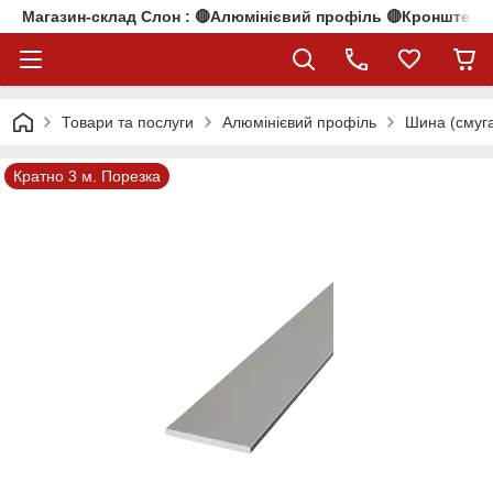
Магазин-склад Слон : 🔴Алюмінієвий профіль 🔴Кронштейни
Товари та послуги
Алюмінієвий профіль
Шина (смуга
Кратно 3 м. Порезка