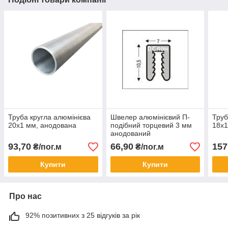
Труба кругла алюмінієва
Швелер алюмінієвий П-
Труб
20х1 мм, анодована
подібний торцевий 3 мм
18х1
анодований
93,70
66,90
157
₴/пог.м
₴/пог.м
Купити
Купити
Про нас
92% позитивних з 25 відгуків за рік