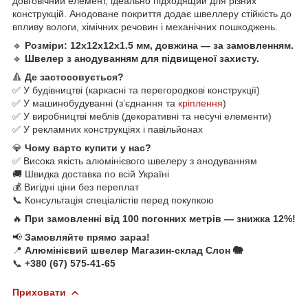
довговічний елемент, ідеально підходящий для різних
конструкцій. Анодоване покриття додає швеллеру стійкість до
впливу вологи, хімічних речовин і механічних пошкоджень.
🔹
Розміри: 12х12х12х1.5 мм, довжина — за замовленням.
🔹
Швелер з анодуванням для підвищеної захисту.
🔺
Де застосовується?
✅ У будівництві (каркасні та перегородкові конструкції)
✅ У машинобудуванні (з’єднання та
кріплення
)
✅ У виробництві меблів (декоративні та несучі елементи)
✅ У рекламних конструкціях і павільйонах
💎
Чому варто купити у нас?
✅ Висока якість алюмінієвого швелеру з анодуванням
🚚 Швидка доставка по всій Україні
💰 Вигідні ціни без переплат
📞 Консультація спеціалістів перед покупкою
🔥
При замовленні від 100 погонних метрів — знижка 12%!
📢
Замовляйте прямо зараз!
📍
Алюмінієвий швелер Магазин-склад Слон 🐘
📞
+380 (67) 575-41-65
Приховати