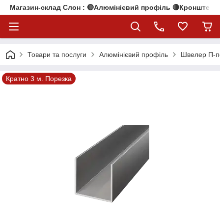
Магазин-склад Слон : 🔴Алюмінієвий профіль 🔴Кронштейни
Товари та послуги
Алюмінієвий профіль
Швелер П-п
Кратно 3 м. Порезка