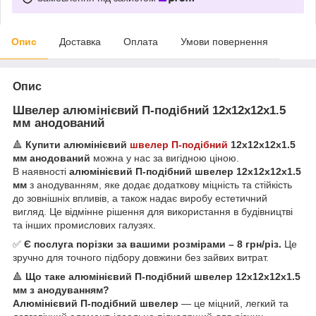
Опис
Доставка
Оплата
Умови повернення
Опис
Швелер алюмінієвий П-подібний 12х12х12х1.5
мм анодований
🔺
Купити алюмінієвий
швелер П-подібний
12х12х12х1.5
мм анодований
можна у нас за вигідною ціною.
В наявності
алюмінієвий П-подібний швелер 12х12х12х1.5
мм
з анодуванням, яке додає додаткову міцність та стійкість
до зовнішніх впливів, а також надає виробу естетичний
вигляд. Це відмінне рішення для використання в будівництві
та інших промислових галузях.
✅
Є послуга порізки за вашими розмірами – 8 грн/різ.
Це
зручно для точного підбору довжини без зайвих витрат.
🔺
Що таке алюмінієвий П-подібний швелер 12х12х12х1.5
мм з анодуванням?
Алюмінієвий П-подібний швелер
— це міцний, легкий та