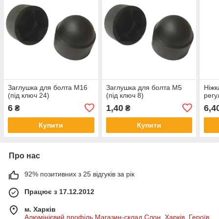
Заглушка для болта М16
Заглушка для болта М5
Ніжк
(під ключ 24)
(під ключ 8)
регу
6
1,40
6,4
₴
₴
Купити
Купити
Про нас
92% позитивних з 25 відгуків за рік
Працює з 17.12.2012
м. Харків
Алюмінієвий профіль Магазин-склад Слон. Харків, Героїв