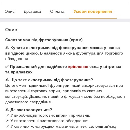
Опис
Доставка
Оплата
Умови повернення
Опис
Склотримач під фрезерування (хром)
🔺
Купити склотримач під фрезерування можна у нас за
вигідною ціною.
В наявності якісна фурнітура для торгового
обладнання.
✅
Призначений для надійного
кріплення
скла у вітринах
та прилавках.
🔺
Що таке склотримач під фрезерування?
Це елемент кріпильної фурнітури, який використовується при
виготовленні торгових вітрин, прилавків та скляних
конструкцій. Дозволяє надійно фіксувати скло без необхідності
додаткового свердління.
🔺
Де застосовується?
📌 У виробництві торгових вітрин і прилавків.
📌 У виготовленні виставкового обладнання.
📌 У скляних конструкціях магазинів, аптек, салонів зв’язку.