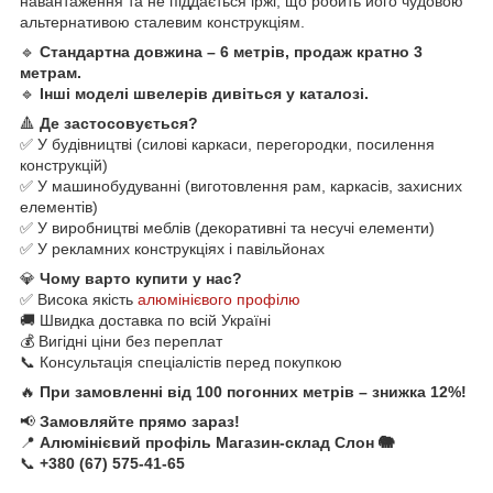
навантаження та не піддається іржі, що робить його чудовою
альтернативою сталевим конструкціям.
🔹
Стандартна довжина – 6 метрів, продаж кратно 3
метрам.
🔹
Інші моделі швелерів дивіться у каталозі.
🔺
Де застосовується?
✅ У будівництві (силові каркаси, перегородки, посилення
конструкцій)
✅ У машинобудуванні (виготовлення рам, каркасів, захисних
елементів)
✅ У виробництві меблів (декоративні та несучі елементи)
✅ У рекламних конструкціях і павільйонах
💎
Чому варто купити у нас?
✅ Висока якість
алюмінієвого профілю
🚚 Швидка доставка по всій Україні
💰 Вигідні ціни без переплат
📞 Консультація спеціалістів перед покупкою
🔥
При замовленні від 100 погонних метрів – знижка 12%!
📢
Замовляйте прямо зараз!
📍
Алюмінієвий профіль Магазин-склад Слон 🐘
📞
+380 (67) 575-41-65