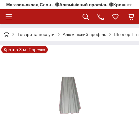
Магазин-склад Слон : 🔴Алюмінієвий профіль 🔴Кронштейни
Товари та послуги
Алюмінієвий профіль
Швелер П-п
Кратно 3 м. Порезка