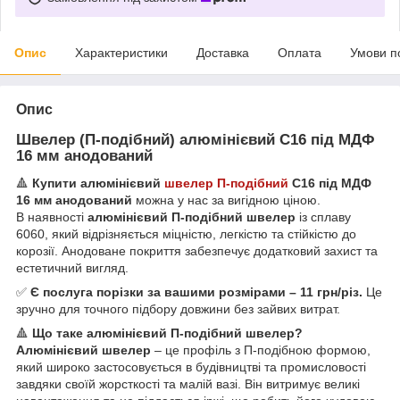
Опис
Характеристики
Доставка
Оплата
Умови п
Опис
Швелер (П-подібний) алюмінієвий С16 під МДФ
16 мм анодований
🔺
Купити алюмінієвий
швелер П-подібний
С16 під МДФ
16 мм анодований
можна у нас за вигідною ціною.
В наявності
алюмінієвий П-подібний швелер
із сплаву
6060, який відрізняється міцністю, легкістю та стійкістю до
корозії. Анодоване покриття забезпечує додатковий захист та
естетичний вигляд.
✅
Є послуга порізки за вашими розмірами – 11 грн/різ.
Це
зручно для точного підбору довжини без зайвих витрат.
🔺
Що таке алюмінієвий П-подібний швелер?
Алюмінієвий швелер
– це профіль з П-подібною формою,
який широко застосовується в будівництві та промисловості
завдяки своїй жорсткості та малій вазі. Він витримує великі