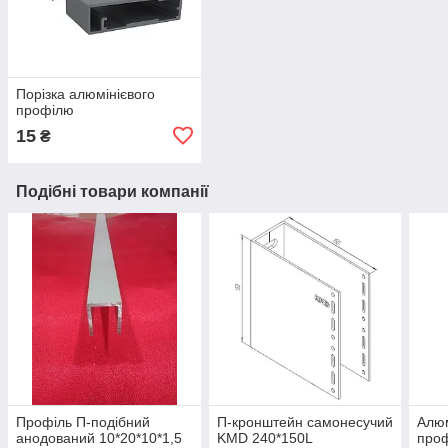
Порізка алюмінієвого
профілю
15
₴
Подібні товари компанії
Профіль П-подібний
П-кронштейн самонесучий
Алюм
анодований 10*20*10*1,5
KMD 240*150L
проф